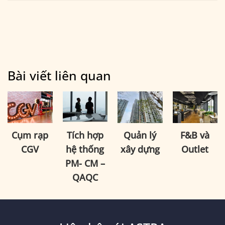
Bài viết liên quan
Cụm rạp
Tích hợp
Quản lý
F&B và
CGV
hệ thống
xây dựng
Outlet
PM- CM –
QAQC